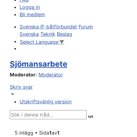
Logga in
Bli medlem
Svenska IF-båtförbundet
Forum
Svenska
Teknik
Beslag
Select Language
▼
Sök
Sjömansarbete
Moderator:
Moderator
Skriv svar
Utskriftsvänlig version
Avancerad sökning
Sök
5 inlägg • Sida
1
av
1