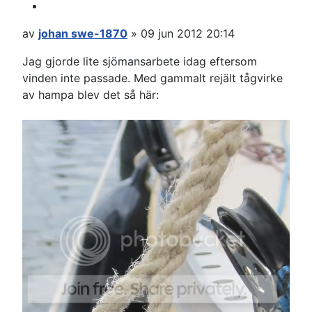
Citera
Inlägg
av
johan swe-1870
»
09 jun 2012 20:14
Jag gjorde lite sjömansarbete idag eftersom
vinden inte passade. Med gammalt rejält tågvirke
av hampa blev det så här: