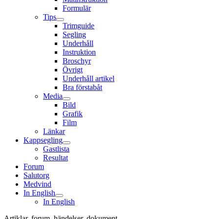
Formulär
Tips
Trimguide
Segling
Underhåll
Instruktion
Broschyr
Övrigt
Underhåll artikel
Bra förstabåt
Media
Bild
Grafik
Film
Länkar
Kappsegling
Gastlista
Resultat
Forum
Salutorg
Medvind
In English
In English
Artiklar, forum, händelser, dokument