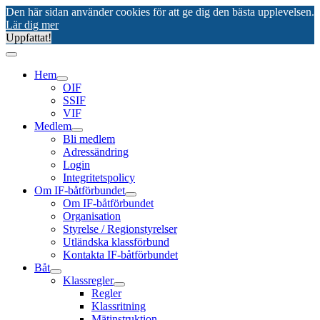
Den här sidan använder cookies för att ge dig den bästa upplevelsen.
Lär dig mer
Uppfattat!
Hem
OIF
SSIF
VIF
Medlem
Bli medlem
Adressändring
Login
Integritetspolicy
Om IF-båtförbundet
Om IF-båtförbundet
Organisation
Styrelse / Regionstyrelser
Utländska klassförbund
Kontakta IF-båtförbundet
Båt
Klassregler
Regler
Klassritning
Mätinstruktion