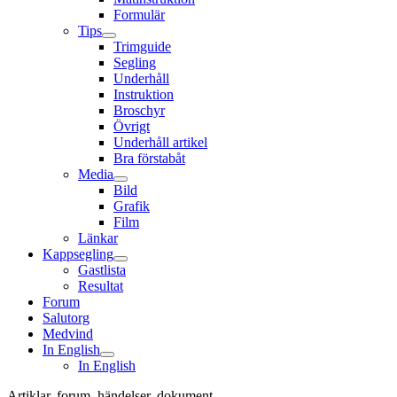
Formulär
Tips
Trimguide
Segling
Underhåll
Instruktion
Broschyr
Övrigt
Underhåll artikel
Bra förstabåt
Media
Bild
Grafik
Film
Länkar
Kappsegling
Gastlista
Resultat
Forum
Salutorg
Medvind
In English
In English
Artiklar, forum, händelser, dokument