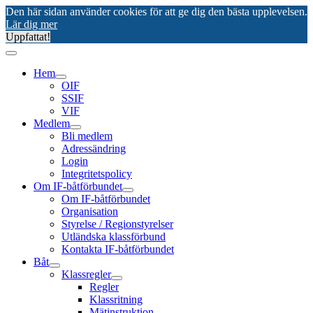
Den här sidan använder cookies för att ge dig den bästa upplevelsen.
Lär dig mer
Uppfattat!
Hem
OIF
SSIF
VIF
Medlem
Bli medlem
Adressändring
Login
Integritetspolicy
Om IF-båtförbundet
Om IF-båtförbundet
Organisation
Styrelse / Regionstyrelser
Utländska klassförbund
Kontakta IF-båtförbundet
Båt
Klassregler
Regler
Klassritning
Mätinstruktion